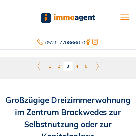
0521-7708660-0
1
2
3
4
5
Großzügige Dreizimmerwohnung
im Zentrum Brackwedes zur
Selbstnutzung oder zur