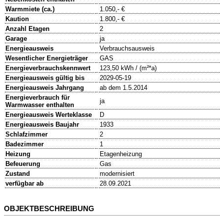
Warmmiete (ca.)
1.050,- €
Kaution
1.800,- €
Anzahl Etagen
2
Garage
ja
Energieausweis
Verbrauchsausweis
Wesentlicher Energieträger
GAS
Energieverbrauchskennwert
123,50 kWh / (m²*a)
Energieausweis gültig bis
2029-05-19
Energieausweis Jahrgang
ab dem 1.5.2014
Energieverbrauch für
ja
Warmwasser enthalten
Energieausweis Werteklasse
D
Energieausweis Baujahr
1933
Schlafzimmer
2
Badezimmer
1
Heizung
Etagenheizung
Befeuerung
Gas
Zustand
modernisiert
verfügbar ab
28.09.2021
OBJEKTBESCHREIBUNG