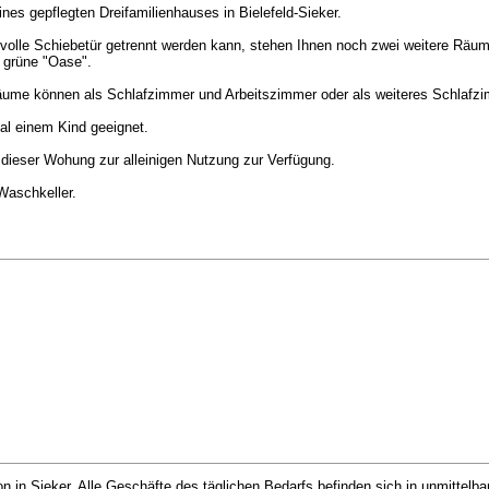
s gepflegten Dreifamilienhauses in Bielefeld-Sieker.
le Schiebetür getrennt werden kann, stehen Ihnen noch zwei weitere Räum
e grüne "Oase".
Räume können als Schlafzimmer und Arbeitszimmer oder als weiteres Schlafz
al einem Kind geeignet.
dieser Wohung zur alleinigen Nutzung zur Verfügung.
Waschkeller.
 in Sieker. Alle Geschäfte des täglichen Bedarfs befinden sich in unmittelbar