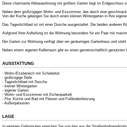
Diese charmante Altbauwohnung mit großem Garten liegt im Erdgeschoss eine
Neben dem großzügigen Wohn- und Esszimmer, das durch eine geschmackvol
Von der Küche gelangen Sie durch einen kleinen Wintergarten in Ihre eigen
Das Tageslichtbad ist mit einer Dusche ausgestattet. Die beiden anderen 
Aufgrund Ihrer Aufteilung ist die Wohnung besonders für ein Paar mit maxim
Der Garten zur Wohnung verfügt über ein geräumiges Gartenhaus und steht 
Neben einem eigenen Kellerraum gibt es einen gemeinschaftlich genutzten 
AUSSTATTUNG
- Wohn-/Essbereich mit Schiebetür
- großzügige Diele
- Tageslichtbad mit Dusche
- kleiner Wintergarten
- eigener Garten
- Wohn- und Esszimmer mit Eichenparkett
- Flur, Küche und Bad mit Fliesen und Fußbodenheizung
- Außenjalousien
LAGE
In wenigen Gehminuten erreichen Sie von hier aus die Straßenbahnendstation