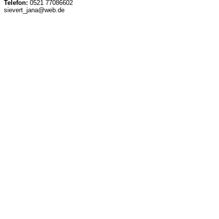
Telefon:
0521 77086602
sievert_jana@web.de