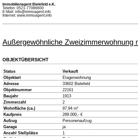
Immobilienagent Bielefeld e.K.
Telefon: 0521-77086600
E-Mail: info@immoagent.info
Internet: www.immoagent.info
Außergewöhnliche Zweizimmerwohnung mit "
OBJEKTÜBERSICHT
Status
Verkauft
Objektart
Etagenwohnung
Adresse
33602 Bielefeld
Objektnummer
22161
Baujahr
1913
Zimmerzahl
2
Wohnfläche (ca.)
97,94 m²
Kaufpreis
289.000,- €
Aufzug
Personenaufzug
Garage
ja
Anzahl Stellplätze
1