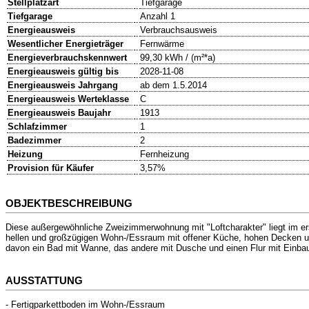
Stellplatzart
Tiefgarage
Tiefgarage
Anzahl 1
Energieausweis
Verbrauchsausweis
Wesentlicher Energieträger
Fernwärme
Energieverbrauchskennwert
99,30 kWh / (m²*a)
Energieausweis gültig bis
2028-11-08
Energieausweis Jahrgang
ab dem 1.5.2014
Energieausweis Werteklasse
C
Energieausweis Baujahr
1913
Schlafzimmer
1
Badezimmer
2
Heizung
Fernheizung
Provision für Käufer
3,57%
OBJEKTBESCHREIBUNG
Diese außergewöhnliche Zweizimmerwohnung mit "Loftcharakter" liegt im e
hellen und großzügigen Wohn-/Essraum mit offener Küche, hohen Decken und
davon ein Bad mit Wanne, das andere mit Dusche und einen Flur mit Einba
AUSSTATTUNG
- Fertigparkettboden im Wohn-/Essraum