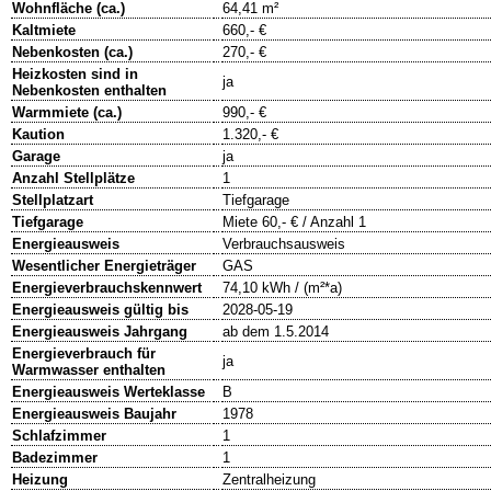
Wohnfläche (ca.)
64,41 m²
Kaltmiete
660,- €
Nebenkosten (ca.)
270,- €
Heizkosten sind in
ja
Nebenkosten enthalten
Warmmiete (ca.)
990,- €
Kaution
1.320,- €
Garage
ja
Anzahl Stellplätze
1
Stellplatzart
Tiefgarage
Tiefgarage
Miete 60,- € / Anzahl 1
Energieausweis
Verbrauchsausweis
Wesentlicher Energieträger
GAS
Energieverbrauchskennwert
74,10 kWh / (m²*a)
Energieausweis gültig bis
2028-05-19
Energieausweis Jahrgang
ab dem 1.5.2014
Energieverbrauch für
ja
Warmwasser enthalten
Energieausweis Werteklasse
B
Energieausweis Baujahr
1978
Schlafzimmer
1
Badezimmer
1
Heizung
Zentralheizung