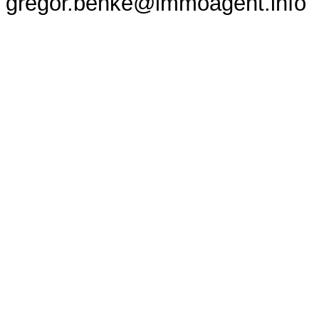
gregor.benke@immoagent.info