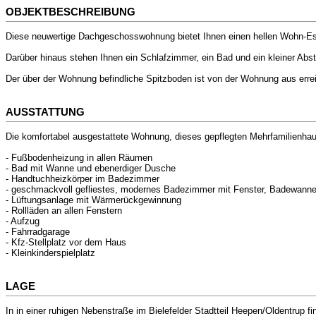
OBJEKTBESCHREIBUNG
Diese neuwertige Dachgeschosswohnung bietet Ihnen einen hellen Wohn-Es
Darüber hinaus stehen Ihnen ein Schlafzimmer, ein Bad und ein kleiner Abst
Der über der Wohnung befindliche Spitzboden ist von der Wohnung aus errei
AUSSTATTUNG
Die komfortabel ausgestattete Wohnung, dieses gepflegten Mehrfamilienhau
- Fußbodenheizung in allen Räumen
- Bad mit Wanne und ebenerdiger Dusche
- Handtuchheizkörper im Badezimmer
- geschmackvoll gefliestes, modernes Badezimmer mit Fenster, Badewann
- Lüftungsanlage mit Wärmerückgewinnung
- Rollläden an allen Fenstern
- Aufzug
- Fahrradgarage
- Kfz-Stellplatz vor dem Haus
- Kleinkinderspielplatz
LAGE
In in einer ruhigen Nebenstraße im Bielefelder Stadtteil Heepen/Oldentrup