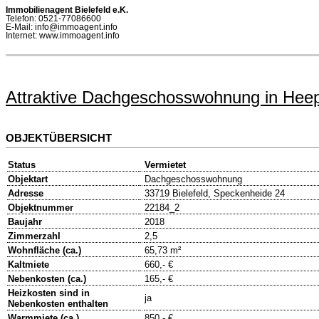
Immobilienagent Bielefeld e.K.
Telefon: 0521-77086600
E-Mail: info@immoagent.info
Internet: www.immoagent.info
Attraktive Dachgeschosswohnung in He
OBJEKTÜBERSICHT
Status
Vermietet
Objektart
Dachgeschosswohnung
Adresse
33719 Bielefeld, Speckenheide 24
Objektnummer
22184_2
Baujahr
2018
Zimmerzahl
2,5
Wohnfläche (ca.)
65,73 m²
Kaltmiete
660,- €
Nebenkosten (ca.)
165,- €
Heizkosten sind in
ja
Nebenkosten enthalten
Warmmiete (ca.)
850,- €