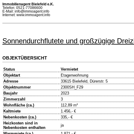
Immobilienagent Bielefeld e.K.
Telefon: 0521-77086600
E-Mail: info@immoagent.info
Internet: www.immoagent.info
Sonnendurchflutete und großzügige Drei
OBJEKTÜBERSICHT
Status
Vermietet
Objektart
Etagenwohnung
Adresse
33615 Bielefeld, Dürerstr. 5
Objektnummer
2300SH_F29
Baujahr
2023
Zimmerzahl
3
Wohnfläche (ca.)
112,89 m²
Kaltmiete
1.456,- €
Nebenkosten (ca.)
335,- €
Heizkosten sind in
ja
Nebenkosten enthalten
Warmmiete (ca.)
1.871,- €