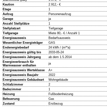
Kaution
2.912,- €
Etage
1
Aufzug
Personenaufzug
Garage
ja
Anzahl Stellplätze
1
Stellplatzart
Tiefgarage
Tiefgarage
Miete 80,- € / Anzahl 1
Energieausweis
Bedarfsausweis
Wesentlicher Energieträger
GAS
Endenergiebedarf
24 kWh / (m²*a)
Energieausweis gültig bis
2033-05-24
Energieausweis Jahrgang
ab dem 1.5.2014
Energieverbrauch für
ja
Warmwasser enthalten
Energieausweis Werteklasse
A+
Energieausweis Baujahr
2022
Energieausweis Gebäudeart
Wohngebäude
Schlafzimmer
2
Badezimmer
1
Heizung
Fußbodenheizung
Befeuerung
Gas
Zustand
Erstbezug