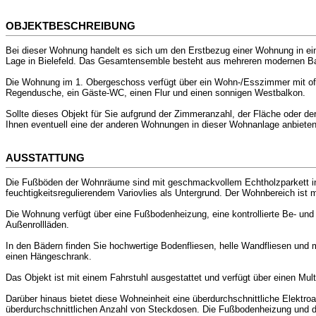
OBJEKTBESCHREIBUNG
Bei dieser Wohnung handelt es sich um den Erstbezug einer Wohnung in einer
Lage in Bielefeld. Das Gesamtensemble besteht aus mehreren modernen Bauk
Die Wohnung im 1. Obergeschoss verfügt über ein Wohn-/Esszimmer mit offen
Regendusche, ein Gäste-WC, einen Flur und einen sonnigen Westbalkon.
Sollte dieses Objekt für Sie aufgrund der Zimmeranzahl, der Fläche oder de
Ihnen eventuell eine der anderen Wohnungen in dieser Wohnanlage anbieten
AUSSTATTUNG
Die Fußböden der Wohnräume sind mit geschmackvollem Echtholzparkett in 
feuchtigkeitsregulierendem Variovlies als Untergrund. Der Wohnbereich ist m
Die Wohnung verfügt über eine Fußbodenheizung, eine kontrollierte Be- und
Außenrollläden.
In den Bädern finden Sie hochwertige Bodenfliesen, helle Wandfliesen und
einen Hängeschrank.
Das Objekt ist mit einem Fahrstuhl ausgestattet und verfügt über einen Mult
Darüber hinaus bietet diese Wohneinheit eine überdurchschnittliche Elektr
überdurchschnittlichen Anzahl von Steckdosen. Die Fußbodenheizung und d