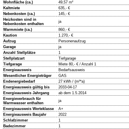
Wohnfläche (ca.)
49,57 m²
Kaltmiete
635,- €
Nebenkosten (ca.)
145,- €
Heizkosten sind in
ja
Nebenkosten enthalten
Warmmiete (ca.)
860,- €
Kaution
1.270,- €
Aufzug
Personenaufzug
Garage
ja
Anzahl Stellplätze
1
Stellplatzart
Tiefgarage
Tiefgarage
Miete 80,- € / Anzahl 1
Energieausweis
Bedarfsausweis
Wesentlicher Energieträger
GAS
Endenergiebedarf
27 kWh / (m²*a)
Energieausweis gültig bis
2033-04-17
Energieausweis Jahrgang
ab dem 1.5.2014
Energieverbrauch für
ja
Warmwasser enthalten
Energieausweis Werteklasse
A+
Energieausweis Baujahr
2022
Schlafzimmer
1
Badezimmer
1