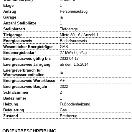
Etage
1
Aufzug
Personenaufzug
Garage
ja
Anzahl Stellplätze
1
Stellplatzart
Tiefgarage
Tiefgarage
Miete 80,- € / Anzahl 1
Energieausweis
Bedarfsausweis
Wesentlicher Energieträger
GAS
Endenergiebedarf
27 kWh / (m²*a)
Energieausweis gültig bis
2033-04-17
Energieausweis Jahrgang
ab dem 1.5.2014
Energieverbrauch für
ja
Warmwasser enthalten
Energieausweis Werteklasse
A+
Energieausweis Baujahr
2022
Schlafzimmer
2
Badezimmer
1
Heizung
Fußbodenheizung
Befeuerung
Gas
Zustand
Erstbezug
OBJEKTBESCHREIBUNG