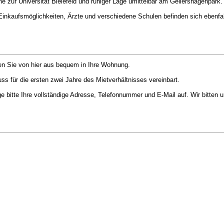
e zur Universität Bielefeld und ruhiger Lage umittelbar am Gellershagenpark.
inkaufsmöglichkeiten, Ärzte und verschiedene Schulen befinden sich ebenfal
ngen Sie von hier aus bequem in Ihre Wohnung.
s für die ersten zwei Jahre des Mietverhältnisses vereinbart.
 bitte Ihre vollständige Adresse, Telefonnummer und E-Mail auf. Wir bitten u