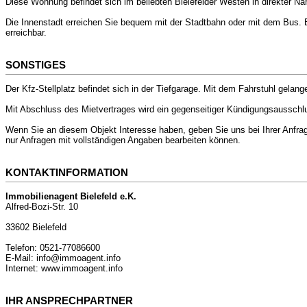
Diese Wohnung befindet sich im beliebten Bielefelder Westen in direkter Näh
Die Innenstadt erreichen Sie bequem mit der Stadtbahn oder mit dem Bus. E
erreichbar.
SONSTIGES
Der Kfz-Stellplatz befindet sich in der Tiefgarage. Mit dem Fahrstuhl gela
Mit Abschluss des Mietvertrages wird ein gegenseitiger Kündigungsausschlus
Wenn Sie an diesem Objekt Interesse haben, geben Sie uns bei Ihrer Anfrage
nur Anfragen mit vollständigen Angaben bearbeiten können.
KONTAKTINFORMATION
Immobilienagent Bielefeld e.K.
Alfred-Bozi-Str. 10
33602 Bielefeld
Telefon: 0521-77086600
E-Mail: info@immoagent.info
Internet: www.immoagent.info
IHR ANSPRECHPARTNER