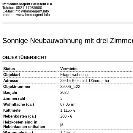
Immobilienagent Bielefeld e.K.
Telefon: 0521-77086600
E-Mail: info@immoagent.info
Internet: www.immoagent.info
Sonnige Neubauwohnung mit drei Zimmer
OBJEKTÜBERSICHT
Status
Vermietet
Objektart
Etagenwohnung
Adresse
33615 Bielefeld, Dürerstr. 5a
Objektnummer
2300S_E22
Baujahr
2023
Zimmerzahl
3
Wohnfläche (ca.)
87,05 m²
Kaltmiete
1.115,- €
Nebenkosten (ca.)
260,- €
Heizkosten sind in
ja
Nebenkosten enthalten
Warmmiete (ca.)
1.455,- €