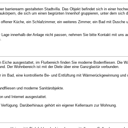
 barrierearm gestalteten Stadtvilla. Das Objekt befindet sich in einer hochw
örpern, die sich um einen begrünten Innenhof gruppieren, unter dem sich di
offener Küche, ein Schlafzimmer, ein weiteres Zimmer, ein Bad mit Dusche
r Lage innerhalb der Anlage nicht passen, nehmen Sie bitte Kontakt mit uns au
.
Eiche ausgestattet, im Flurbereich finden Sie moderne Bodenfliesen. Die Wa
rund. Der Wohnbereich ist mit der Diele über eine Ganzglastür verbunden.
im Bad, eine kontrollierte Be- und Entlüftung mit Wärmerückgewinnung und d
ndfliesen und moderne Sanitärobjekte.
n und Internet ausgestattet.
 Verfügung. Darüberhinaus gehört ein eigener Kellerraum zur Wohnung.