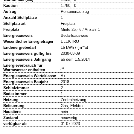
Kaution
1.780,- €
Aufzug
Personenaufzug
Anzahl Stellplätze
1
Stellplatzart
Freiplatz
Freiplatz
Miete 25,- € / Anzahl 1
Energieausweis
Bedarfsausweis
Wesentlicher Energieträger
ELEKTRO
Endenergiebedarf
16 kWh / (m²*a)
Energieausweis gültig bis
2030-03-09
Energieausweis Jahrgang
ab dem 1.5.2014
Energieverbrauch für
ja
Warmwasser enthalten
Energieausweis Werteklasse
A+
Energieausweis Baujahr
2018
Schlafzimmer
2
Badezimmer
1
Heizung
Zentralheizung
Befeuerung
Gas, Elektro
Haustiere
nein
Zustand
neuwertig
verfügbar ab
01.07.2023