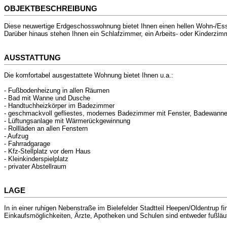
OBJEKTBESCHREIBUNG
Diese neuwertige Erdgeschosswohnung bietet Ihnen einen hellen Wohn-/Ess
Darüber hinaus stehen Ihnen ein Schlafzimmer, ein Arbeits- oder Kinderzimm
AUSSTATTUNG
Die komfortabel ausgestattete Wohnung bietet Ihnen u.a.:
- Fußbodenheizung in allen Räumen
- Bad mit Wanne und Dusche
- Handtuchheizkörper im Badezimmer
- geschmackvoll gefliestes, modernes Badezimmer mit Fenster, Badewann
- Lüftungsanlage mit Wärmerückgewinnung
- Rollläden an allen Fenstern
- Aufzug
- Fahrradgarage
- Kfz-Stellplatz vor dem Haus
- Kleinkinderspielplatz
- privater Abstellraum
LAGE
In in einer ruhigen Nebenstraße im Bielefelder Stadtteil Heepen/Oldentrup 
Einkaufsmöglichkeiten, Ärzte, Apotheken und Schulen sind entweder fußläuf