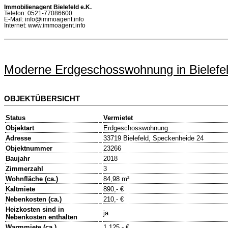
Immobilienagent Bielefeld e.K.
Telefon: 0521-77086600
E-Mail: info@immoagent.info
Internet: www.immoagent.info
Moderne Erdgeschosswohnung in Bielef
OBJEKTÜBERSICHT
Status
Vermietet
Objektart
Erdgeschosswohnung
Adresse
33719 Bielefeld, Speckenheide 24
Objektnummer
23266
Baujahr
2018
Zimmerzahl
3
Wohnfläche (ca.)
84,98 m²
Kaltmiete
890,- €
Nebenkosten (ca.)
210,- €
Heizkosten sind in
ja
Nebenkosten enthalten
Warmmiete (ca.)
1.125,- €