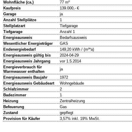
Wohnfläche (ca.)
77 m²
Kaufpreis
139.000,- €
Garage
ja
Anzahl Stellplätze
1
Stellplatzart
Tiefgarage
Tiefgarage
Anzahl 1
Energieausweis
Bedarfsausweis
Wesentlicher Energieträger
GAS
Endenergiebedarf
149,20 kWh / (m²*a)
Energieausweis gültig bis
2024-04-29
Energieausweis Jahrgang
vor 1.5.2014
Energieverbrauch für
ja
Warmwasser enthalten
Energieausweis Baujahr
1972
Energieausweis Gebäudeart
Wohngebäude
Schlafzimmer
2
Badezimmer
1
Heizung
Zentralheizung
Befeuerung
Gas
Zustand
gepflegt
Provision für Käufer
3,57% inkl. 19% MwSt.