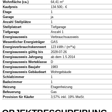
Wohnfläche (ca.)
64,41 m²
Kaufpreis
134.500,- €
Etage
1
Garage
ja
Anzahl Stellplätze
1
Stellplatzart
Tiefgarage
Tiefgarage
Anzahl 1
Energieausweis
Verbrauchsausweis
Wesentlicher Energieträger
GAS
Energieverbrauchskennwert
123 kWh / (m²*a)
Energieausweis gültig bis
2028-07-26
Energieausweis Jahrgang
ab dem 1.5.2014
Energieausweis Werteklasse
D
Energieausweis Baujahr
1983
Energieausweis Gebäudeart
Wohngebäude
Schlafzimmer
1
Badezimmer
1
Heizung
Etagenheizung
Befeuerung
Gas
Provision für Käufer
3,57% inkl. 19% MwSt.