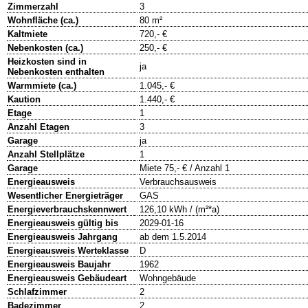
Zimmerzahl
3
Wohnfläche (ca.)
80 m²
Kaltmiete
720,- €
Nebenkosten (ca.)
250,- €
Heizkosten sind in
ja
Nebenkosten enthalten
Warmmiete (ca.)
1.045,- €
Kaution
1.440,- €
Etage
1
Anzahl Etagen
3
Garage
ja
Anzahl Stellplätze
1
Garage
Miete 75,- € / Anzahl 1
Energieausweis
Verbrauchsausweis
Wesentlicher Energieträger
GAS
Energieverbrauchskennwert
126,10 kWh / (m²*a)
Energieausweis gültig bis
2029-01-16
Energieausweis Jahrgang
ab dem 1.5.2014
Energieausweis Werteklasse
D
Energieausweis Baujahr
1962
Energieausweis Gebäudeart
Wohngebäude
Schlafzimmer
2
Badezimmer
2