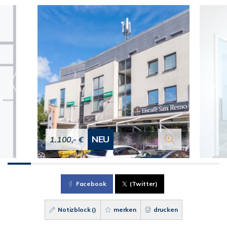
NEU
1.100,- €
Facebook
(Twitter)
Notizblock (
)
merken
drucken