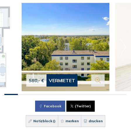
580,- €
VERMIETET
Facebook
(Twitter)
Notizblock (
)
merken
drucken