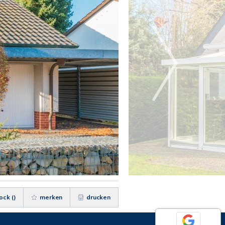
ock (
)
merken
drucken