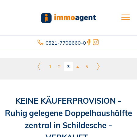
0521-7708660-0
1
2
3
4
5
KEINE KÄUFERPROVISION -
Ruhig gelegene Doppelhaushälfte
zentral in Schildesche -