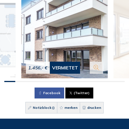
1.456,- €
VERMIETET
Facebook
(Twitter)
Notizblock (
)
merken
drucken