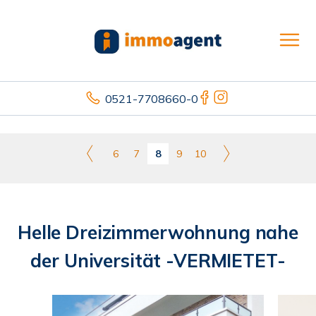
0521-7708660-0
6
7
8
9
10
Helle Dreizimmerwohnung nahe
der Universität -VERMIETET-