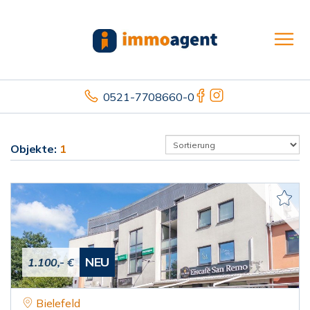
0521-7708660-0
Objekte:
1
NEU
1.100,- €
Bielefeld