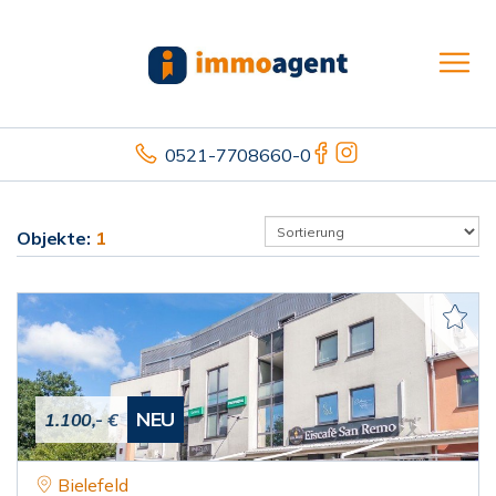
0521-7708660-0
Objekte:
1
NEU
1.100,- €
Bielefeld