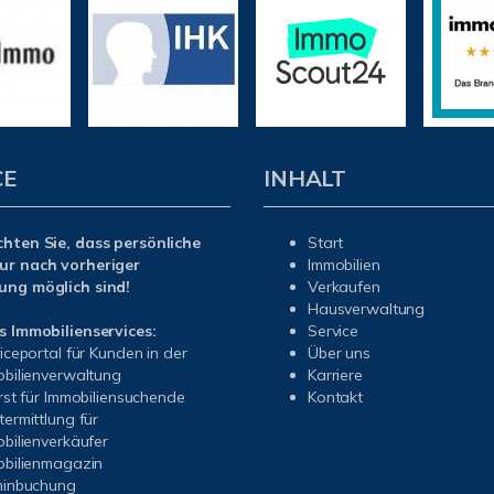
CE
INHALT
chten Sie, dass persönliche
Start
ur nach vorheriger
Immobilien
ung möglich sind!
Verkaufen
Hausverwaltung
s Immobilienservices:
Service
iceportal für Kunden in der
Über uns
bilienverwaltung
Karriere
rst für Immobiliensuchende
Kontakt
ermittlung für
bilienverkäufer
bilienmagazin
minbuchung