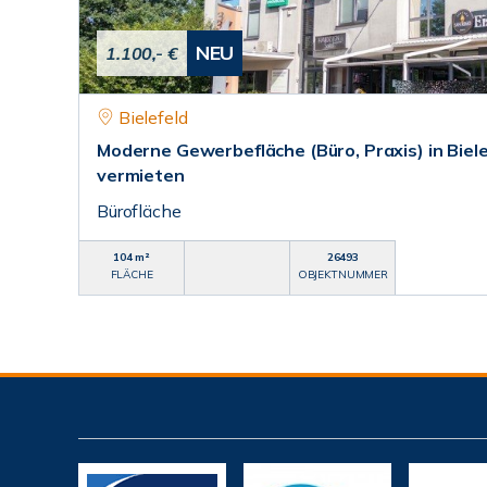
NEU
1.100,- €
Bielefeld
Moderne Gewerbefläche (Büro, Praxis) in Biele
vermieten
Bürofläche
104 m²
26493
FLÄCHE
OBJEKTNUMMER