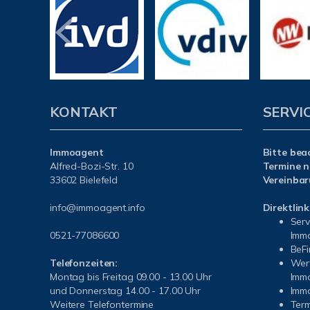
KONTAKT
SERVI
Immoagent
Bitte bea
Alfred-Bozi-Str. 10
Termine n
33602 Bielefeld
Vereinbar
info@immoagent.info
Direktlink
Serv
0521-77086600
Immo
BeFi
Telefonzeiten:
Wert
Montag bis Freitag 09.00 - 13.00 Uhr
Immo
und Donnerstag 14.00 - 17.00 Uhr
I
mmo
Weitere Telefontermine
Ter