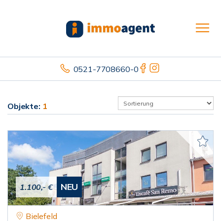
0521-7708660-0
Objekte:
1
NEU
1.100,- €
Bielefeld