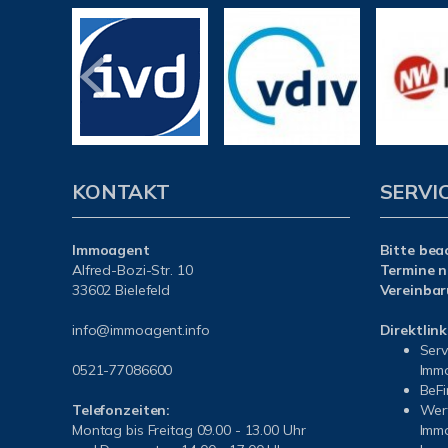
KONTAKT
SERVI
Immoagent
Bitte bea
Alfred-Bozi-Str. 10
Termine n
33602 Bielefeld
Vereinbar
info@immoagent.info
Direktlink
Serv
0521-77086600
Immo
BeFi
Telefonzeiten:
Wert
Montag bis Freitag 09.00 - 13.00 Uhr
Immo