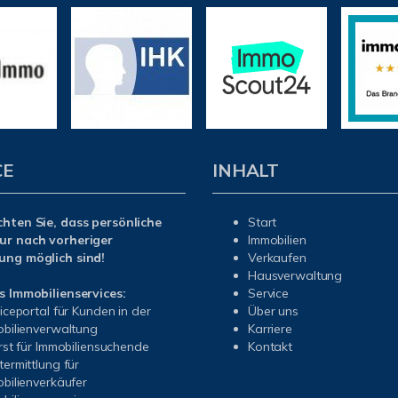
CE
INHALT
chten Sie, dass persönliche
Start
ur nach vorheriger
Immobilien
ung möglich sind!
Verkaufen
Hausverwaltung
s Immobilienservices:
Service
iceportal für Kunden in der
Über uns
bilienverwaltung
Karriere
rst für Immobiliensuchende
Kontakt
ermittlung für
bilienverkäufer