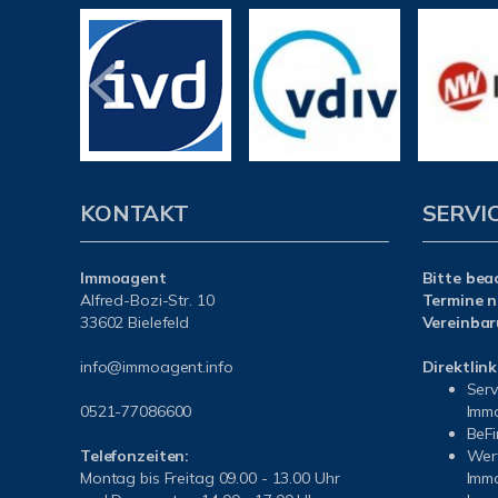
KONTAKT
SERVI
Immoagent
Bitte bea
Alfred-Bozi-Str. 10
Termine n
33602 Bielefeld
Vereinbar
info@immoagent.info
Direktlink
Serv
0521-77086600
Immo
BeFi
Telefonzeiten:
Wert
Montag bis Freitag 09.00 - 13.00 Uhr
Immo