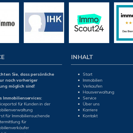
CE
INHALT
chten Sie, dass persönliche
Start
ur nach vorheriger
Immobilien
ung möglich sind!
Verkaufen
Hausverwaltung
s Immobilienservices:
Service
iceportal für Kunden in der
Über uns
bilienverwaltung
Karriere
rst für Immobiliensuchende
Kontakt
ermittlung für
bilienverkäufer