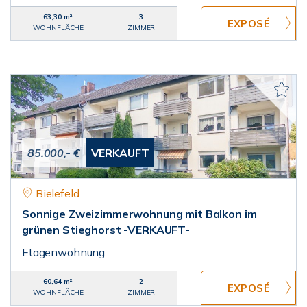
63,30 m²
3
WOHNFLÄCHE
ZIMMER
85.000,- €
VERKAUFT
Bielefeld
Sonnige Zweizimmerwohnung mit Balkon im
grünen Stieghorst -VERKAUFT-
Etagenwohnung
60,64 m²
2
WOHNFLÄCHE
ZIMMER