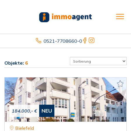
0521-7708660-0
Objekte:
6
NEU
184.000,- €
Bielefeld