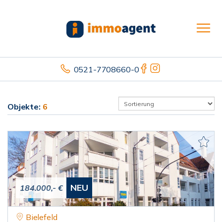
0521-7708660-0
Objekte:
6
NEU
184.000,- €
Bielefeld