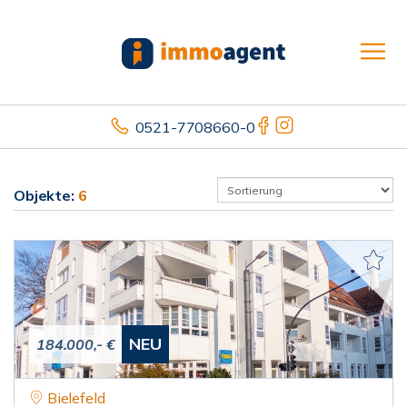
0521-7708660-0
Objekte:
6
NEU
184.000,- €
Bielefeld