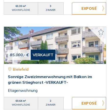
63,30 m²
3
WOHNFLÄCHE
ZIMMER
85.000,- €
VERKAUFT
Bielefeld
Sonnige Zweizimmerwohnung mit Balkon im
grünen Stieghorst -VERKAUFT-
Etagenwohnung
60,64 m²
2
WOHNFLÄCHE
ZIMMER