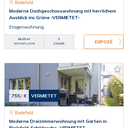
Bielefeld
Moderne Dachgeschosswohnung mit herrlichem
Ausblick ins Grüne -VERMIETET-
Etagenwohnung
64,39 m²
3
WOHNFLÄCHE
ZIMMER
755,- €
VERMIETET
Bielefeld
Moderne Dreizimmerwohnung mit Garten in
Bielefeld-Schildesche -VERMIETET-