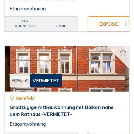
Etagenwohnung
73 m²
3
WOHNFLÄCHE
ZIMMER
925,- €
VERMIETET
Bielefeld
Großzügige Altbauwohnung mit Balkon nahe
dem Rathaus -VERMIETET-
Etagenwohnung