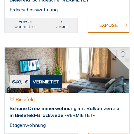
Erdgeschosswohnung
72,57 m²
3
WOHNFLÄCHE
ZIMMER
640,- €
VERMIETET
Bielefeld
Schöne Dreizimmerwohnung mit Balkon zentral
in Bielefeld-Brackwede -VERMIETET-
Etagenwohnung