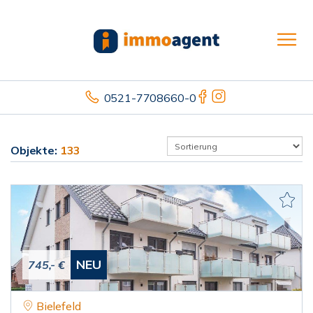
0521-7708660-0
Objekte:
133
NEU
745,- €
Bielefeld