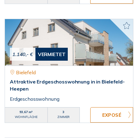
1.140,- €
VERMIETET
Bielefeld
Attraktive Erdgeschosswohnung in in Bielefeld-
Heepen
Erdgeschosswohnung
93,67 m²
3
WOHNFLÄCHE
ZIMMER