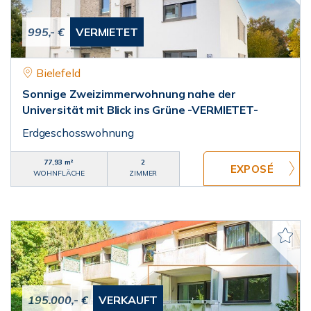
995,- €
VERMIETET
Bielefeld
Sonnige Zweizimmerwohnung nahe der
Universität mit Blick ins Grüne -VERMIETET-
Erdgeschosswohnung
77,93 m²
2
WOHNFLÄCHE
ZIMMER
195.000,- €
VERKAUFT