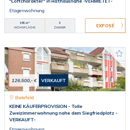
"Loftcharakter" in Rathausnähe -VERMIETET-
Etagenwohnung
105 m²
3
WOHNFLÄCHE
ZIMMER
126.500,- €
VERKAUFT
Bielefeld
KEINE KÄUFERPROVISION - Tolle
Zweizimmerwohnung nahe dem Siegfriedplatz -
VERKAUFT-
Etagenwohnung