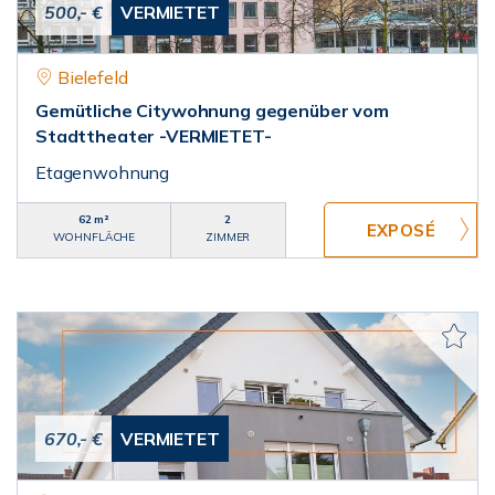
500,- €
VERMIETET
Bielefeld
Gemütliche Citywohnung gegenüber vom
Stadttheater -VERMIETET-
Etagenwohnung
62 m²
2
WOHNFLÄCHE
ZIMMER
670,- €
VERMIETET