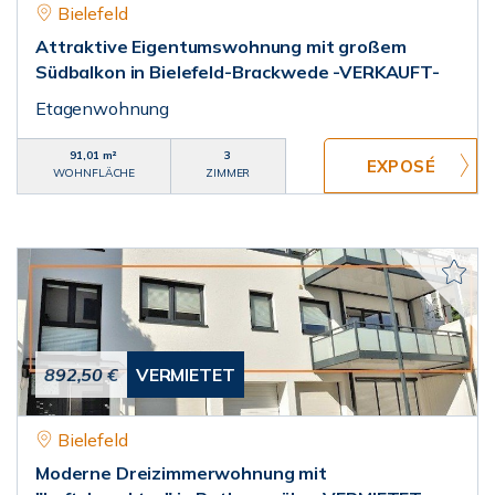
Bielefeld
Attraktive Eigentumswohnung mit großem
Südbalkon in Bielefeld-Brackwede -VERKAUFT-
Etagenwohnung
91,01 m²
3
WOHNFLÄCHE
ZIMMER
892,50 €
VERMIETET
Bielefeld
Moderne Dreizimmerwohnung mit