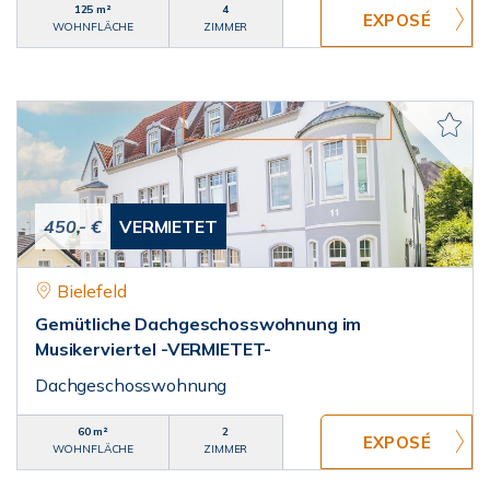
125 m²
4
WOHNFLÄCHE
ZIMMER
450,- €
VERMIETET
Bielefeld
Gemütliche Dachgeschosswohnung im
Musikerviertel -VERMIETET-
Dachgeschosswohnung
60 m²
2
WOHNFLÄCHE
ZIMMER