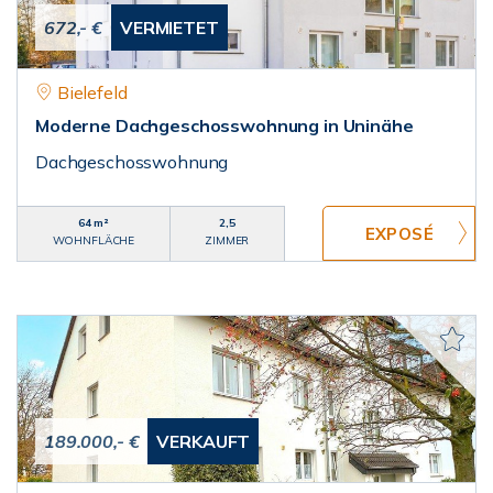
672,- €
VERMIETET
Bielefeld
Moderne Dachgeschosswohnung in Uninähe
Dachgeschosswohnung
64 m²
2,5
WOHNFLÄCHE
ZIMMER
189.000,- €
VERKAUFT