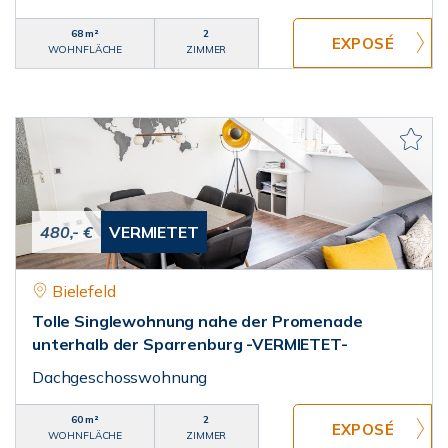
68 m²
2
WOHNFLÄCHE
ZIMMER
480,- €
VERMIETET
Bielefeld
Tolle Singlewohnung nahe der Promenade
unterhalb der Sparrenburg -VERMIETET-
Dachgeschosswohnung
60 m²
2
WOHNFLÄCHE
ZIMMER