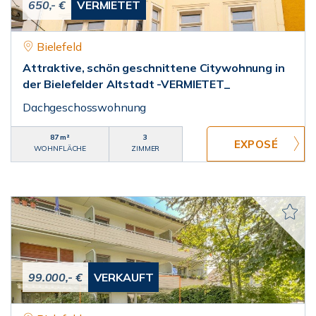
650,- €
VERMIETET
Bielefeld
Attraktive, schön geschnittene Citywohnung in
der Bielefelder Altstadt -VERMIETET_
Dachgeschosswohnung
87 m²
3
WOHNFLÄCHE
ZIMMER
99.000,- €
VERKAUFT