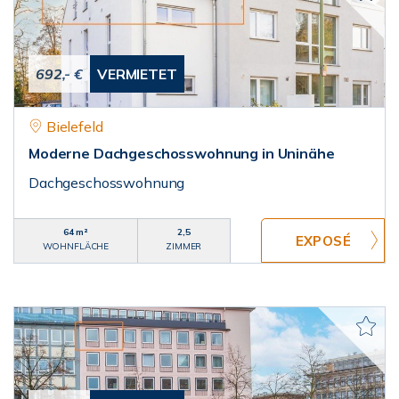
692,- €
VERMIETET
Bielefeld
Moderne Dachgeschosswohnung in Uninähe
Dachgeschosswohnung
64 m²
2,5
WOHNFLÄCHE
ZIMMER