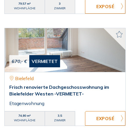
79,57 m²
3
WOHNFLÄCHE
ZIMMER
670,- €
VERMIETET
Bielefeld
Frisch renovierte Dachgeschosswohnung im
Bielefelder Westen -VERMIETET-
Etagenwohnung
74,80 m²
3,5
WOHNFLÄCHE
ZIMMER