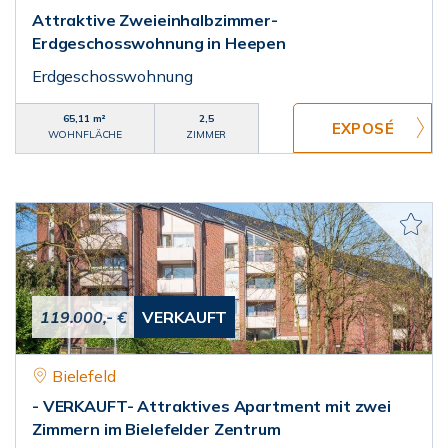
Attraktive Zweieinhalbzimmer-
Erdgeschosswohnung in Heepen
Erdgeschosswohnung
65,11 m²
2,5
WOHNFLÄCHE
ZIMMER
119.000,- €
VERKAUFT
Bielefeld
- VERKAUFT- Attraktives Apartment mit zwei
Zimmern im Bielefelder Zentrum