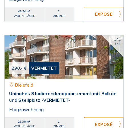
48,74 m²
2
WOHNFLÄCHE
ZIMMER
290,- €
VERMIETET
Bielefeld
Uninahes Studierendenappartement mit Balkon
und Stellplatz -VERMIETET-
Etagenwohnung
26,38 m²
1
WOHNFLÄCHE
ZIMMER