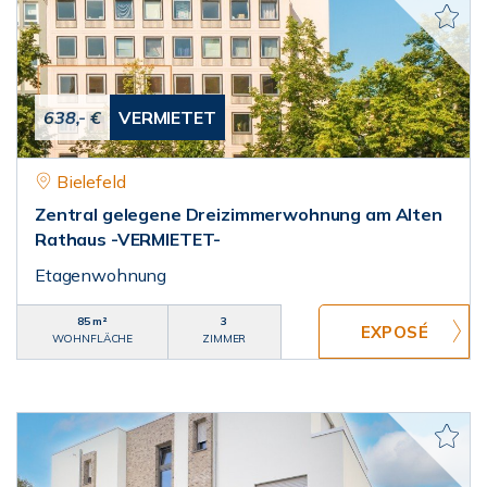
638,- €
VERMIETET
Bielefeld
Zentral gelegene Dreizimmerwohnung am Alten
Rathaus -VERMIETET-
Etagenwohnung
85 m²
3
WOHNFLÄCHE
ZIMMER