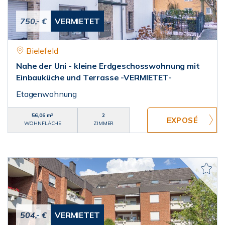
750,- €
VERMIETET
Bielefeld
Nahe der Uni - kleine Erdgeschosswohnung mit
Einbauküche und Terrasse -VERMIETET-
Etagenwohnung
56,06 m²
2
WOHNFLÄCHE
ZIMMER
504,- €
VERMIETET