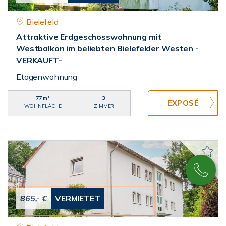
Bielefeld
Attraktive Erdgeschosswohnung mit
Westbalkon im beliebten Bielefelder Westen -
VERKAUFT-
Etagenwohnung
77 m²
3
WOHNFLÄCHE
ZIMMER
865,- €
VERMIETET