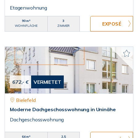
Etagenwohnung
90 m²
3
WOHNFLÄCHE
ZIMMER
672,- €
VERMIETET
Bielefeld
Moderne Dachgeschosswohnung in Uninähe
Dachgeschosswohnung
64 m²
2,5