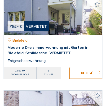
755,- €
VERMIETET
Bielefeld
Moderne Dreizimmerwohnung mit Garten in
Bielefeld-Schildesche -VERMIETET-
Erdgeschosswohnung
72,57 m²
3
WOHNFLÄCHE
ZIMMER