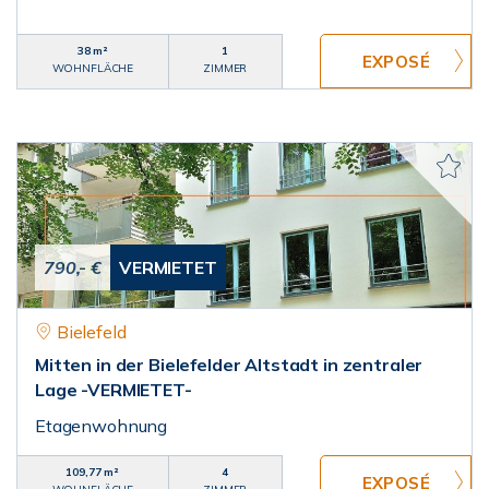
38 m²
1
WOHNFLÄCHE
ZIMMER
790,- €
VERMIETET
Bielefeld
Mitten in der Bielefelder Altstadt in zentraler
Lage -VERMIETET-
Etagenwohnung
109,77 m²
4