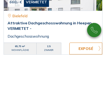
660,- €
VERMIETET
Bielefeld
Attraktive Dachgeschosswohnung in Heepen -
VERMIETET -
Dachgeschosswohnung
65,73 m²
2,5
WOHNFLÄCHE
ZIMMER
655,- €
VERMIETET