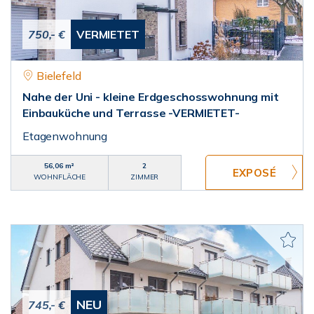
750,- €
VERMIETET
Bielefeld
Nahe der Uni - kleine Erdgeschosswohnung mit
Einbauküche und Terrasse -VERMIETET-
Etagenwohnung
56,06 m²
2
WOHNFLÄCHE
ZIMMER
NEU
745,- €