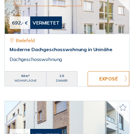
692,- €
VERMIETET
Bielefeld
Moderne Dachgeschosswohnung in Uninähe
Dachgeschosswohnung
64 m²
2,5
WOHNFLÄCHE
ZIMMER