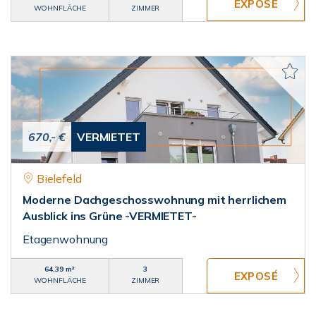
WOHNFLÄCHE
ZIMMER
670,- €
VERMIETET
Bielefeld
Moderne Dachgeschosswohnung mit herrlichem
Ausblick ins Grüne -VERMIETET-
Etagenwohnung
64,39 m²
3
WOHNFLÄCHE
ZIMMER