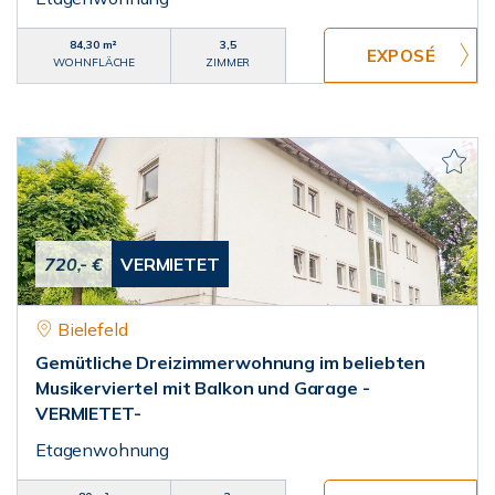
84,30 m²
3,5
WOHNFLÄCHE
ZIMMER
720,- €
VERMIETET
Bielefeld
Gemütliche Dreizimmerwohnung im beliebten
Musikerviertel mit Balkon und Garage -
VERMIETET-
Etagenwohnung