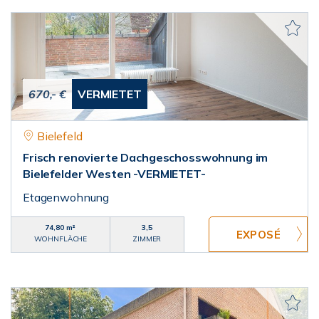
670,- €
VERMIETET
Bielefeld
Frisch renovierte Dachgeschosswohnung im
Bielefelder Westen -VERMIETET-
Etagenwohnung
74,80 m²
3,5
WOHNFLÄCHE
ZIMMER