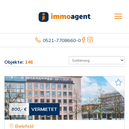
0521-7708660-0
Objekte:
146
800,- €
VERMIETET
Bielefeld