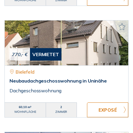
WOHNFLÄCHE
ZIMMER
770,- €
VERMIETET
Bielefeld
Neubaudachgeschosswohnung in Uninähe
Dachgeschosswohnung
60,10 m²
2
WOHNFLÄCHE
ZIMMER