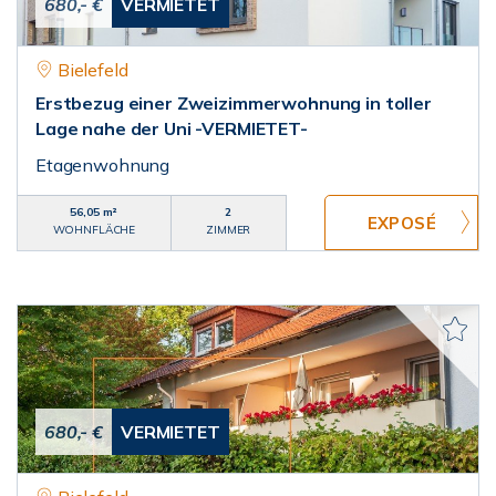
680,- €
VERMIETET
Bielefeld
Erstbezug einer Zweizimmerwohnung in toller
Lage nahe der Uni -VERMIETET-
Etagenwohnung
56,05 m²
2
WOHNFLÄCHE
ZIMMER
680,- €
VERMIETET