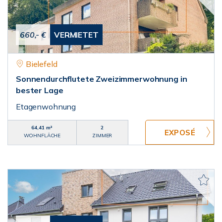
660,- €
VERMIETET
Bielefeld
Sonnendurchflutete Zweizimmerwohnung in
bester Lage
Etagenwohnung
64,41 m²
2
WOHNFLÄCHE
ZIMMER