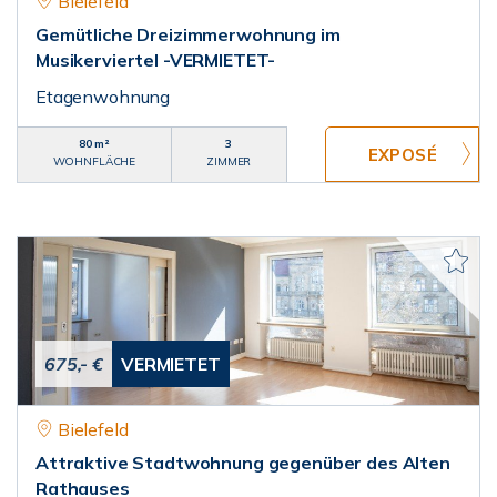
Bielefeld
Gemütliche Dreizimmerwohnung im
Musikerviertel -VERMIETET-
Etagenwohnung
80 m²
3
WOHNFLÄCHE
ZIMMER
675,- €
VERMIETET
Bielefeld
Attraktive Stadtwohnung gegenüber des Alten
Rathauses