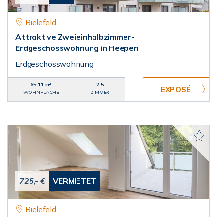
Bielefeld
Attraktive Zweieinhalbzimmer-
Erdgeschosswohnung in Heepen
Erdgeschosswohnung
65,11 m²
2,5
WOHNFLÄCHE
ZIMMER
725,- €
VERMIETET
Bielefeld