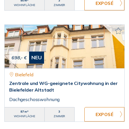
80 m²
3
WOHNFLÄCHE
ZIMMER
NEU
698,- €
Bielefeld
Zentrale und WG-geeignete Citywohnung in der
Bielefelder Altstadt
Dachgeschosswohnung
87 m²
3
WOHNFLÄCHE
ZIMMER