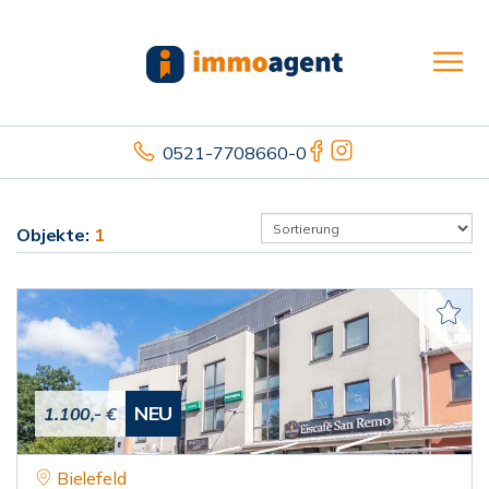
0521-7708660-0
Objekte:
1
NEU
1.100,- €
Bielefeld