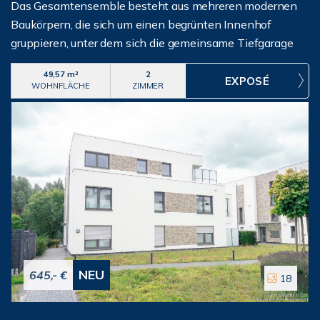
Das Gesamtensemble besteht aus mehreren modernen
Baukörpern, die sich um einen begrünten Innenhof
gruppieren, unter dem sich die gemeinsame Tiefgarage
befindet.Die Zweizimmerwohnung befindet sich im
49,57 m²
2
Erdgeschoss und verfügt über eine Terrasse mit
WOHNFLÄCHE
ZIMMER
Südausrichtung und Blick ins Naturschutzgebiet.
NEU
645,- €
18