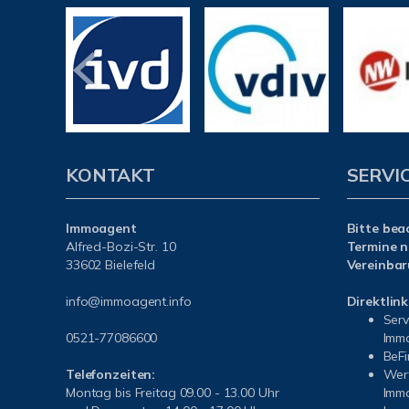
KONTAKT
SERVI
Immoagent
Bitte bea
Alfred-Bozi-Str. 10
Termine n
33602 Bielefeld
Vereinbar
info@immoagent.info
Direktlink
Serv
0521-77086600
Immo
BeFi
Telefonzeiten:
Wert
Montag bis Freitag 09.00 - 13.00 Uhr
Immo