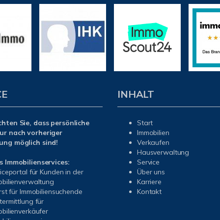
CE
INHALT
chten Sie, dass persönliche
Start
ur nach vorheriger
Immobilien
ung möglich sind!
Verkaufen
Hausverwaltung
s Immobilienservices:
Service
iceportal für Kunden in der
Über uns
bilienverwaltung
Karriere
rst für Immobiliensuchende
Kontakt
ermittlung für
bilienverkäufer