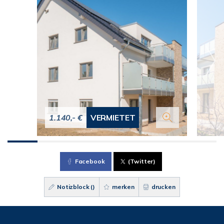
1.140,- €
VERMIETET
Facebook
(Twitter)
Notizblock (
)
merken
drucken