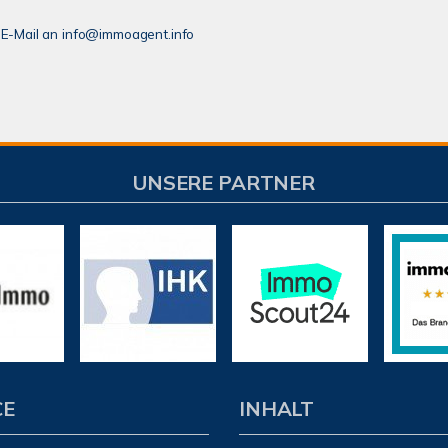
er E-Mail an info@immoagent.info
UNSERE PARTNER
CE
INHALT