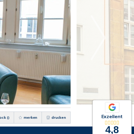
Exzellent
ock (
)
merken
drucken
4,8