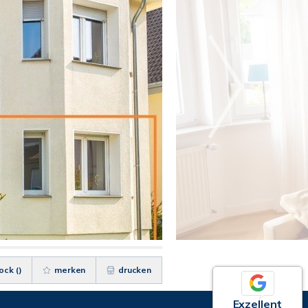
ock (
)
merken
drucken
Exzellent