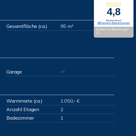
4,8
Basierend auf
88 Google-Bewertungen
Gesamtfläche (ca.)
95 m²
Echtheit von Bewertungen
Garage
Warmmiete (ca.)
1.050,- €
Anzahl Etagen
2
Badezimmer
1