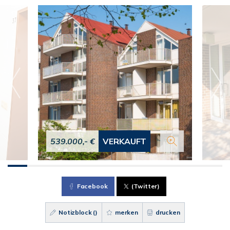
539.000,- €
VERKAUFT
Facebook
(Twitter)
Notizblock (
)
merken
drucken