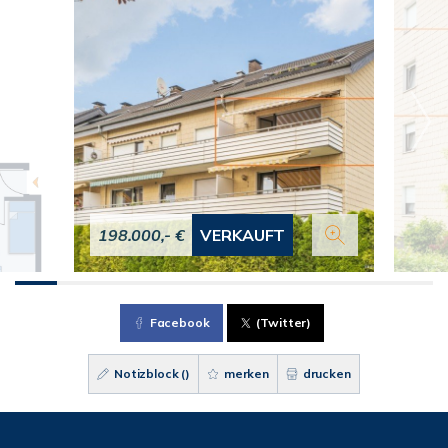
198.000,- €
VERKAUFT
Facebook
(Twitter)
Notizblock (
)
merken
drucken