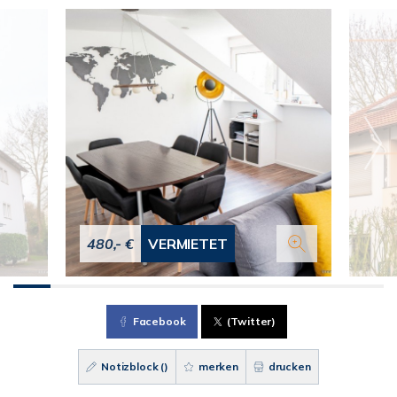
480,- €
VERMIETET
Facebook
(Twitter)
Notizblock (
)
merken
drucken