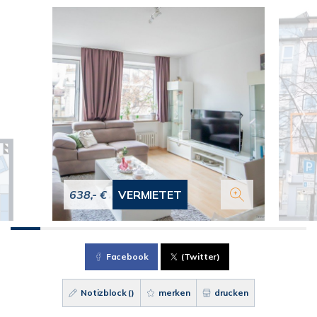
638,- €
VERMIETET
Facebook
(Twitter)
Notizblock (
)
merken
drucken