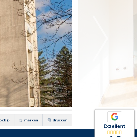
ock (
)
merken
drucken
Exzellent