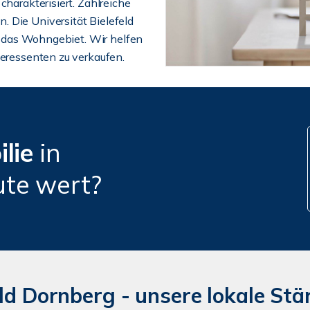
charakterisiert. Zahlreiche
 Die Universität Bielefeld
ür das Wohngebiet. Wir helfen
teressenten zu verkaufen.
ilie
in
ute wert?
d Dornberg - unsere lokale Stärk