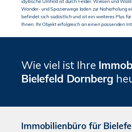
idyllische Umfeld ist durch Felder, Wiesen und Wald 
Wander- und Spazierwege laden zur Naherholung ein.
befindet sich südöstlich und ist ein weiteres Plus f
Ihnen, Ihr Objekt erfolgreich an einen passenden In
Wie viel ist Ihre
Immob
Bielefeld Dornberg
he
Immobilienbüro für Bielefel