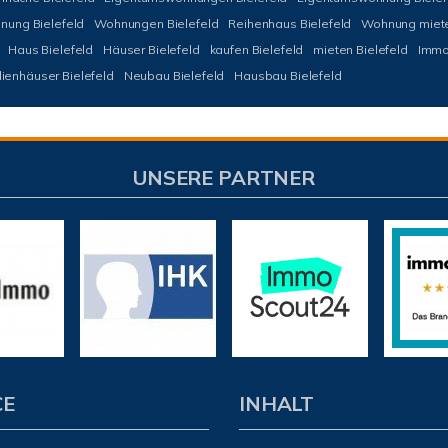
nung Bielefeld
Wohnungen Bielefeld
Reihenhaus Bielefeld
Wohnung miete
Haus Bielefeld
Häuser Bielefeld
kaufen Bielefeld
mieten Bielefeld
Immob
lienhäuser Bielefeld
Neubau Bielefeld
Hausbau Bielefeld
UNSERE PARTNER
CE
INHALT