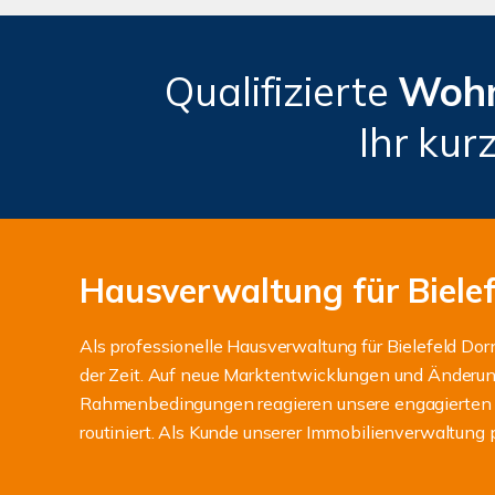
Qualifizierte
Wohn
Ihr kur
Hausverwaltung für Biele
Als professionelle Hausverwaltung für Bielefeld Dor
der Zeit. Auf neue Marktentwicklungen und Änderun
Rahmenbedingungen reagieren unsere engagierten 
routiniert. Als Kunde unserer Immobilienverwaltung p