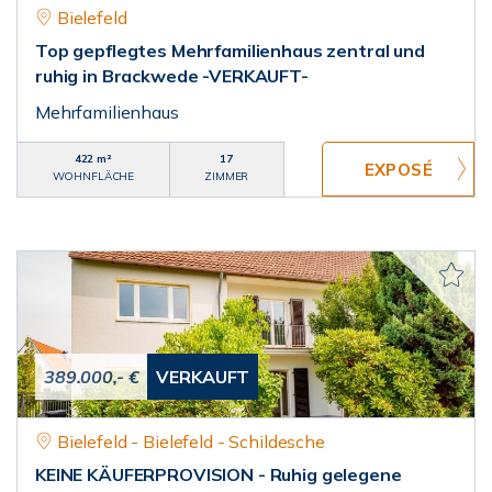
Bielefeld
Top gepflegtes Mehrfamilienhaus zentral und
ruhig in Brackwede -VERKAUFT-
Mehrfamilienhaus
422 m²
17
WOHNFLÄCHE
ZIMMER
389.000,- €
VERKAUFT
Bielefeld - Bielefeld - Schildesche
KEINE KÄUFERPROVISION - Ruhig gelegene