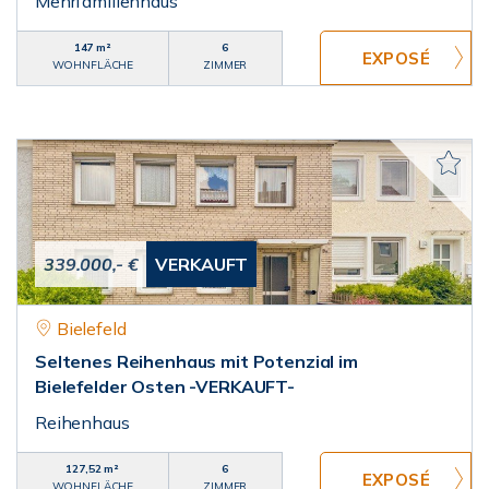
Mehrfamilienhaus
147 m²
6
WOHNFLÄCHE
ZIMMER
339.000,- €
VERKAUFT
Bielefeld
Seltenes Reihenhaus mit Potenzial im
Bielefelder Osten -VERKAUFT-
Reihenhaus
127,52 m²
6
WOHNFLÄCHE
ZIMMER