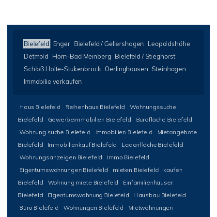
Bielefeld
Enger
Bielefeld / Gellershagen
Leopoldshöhe
Detmold
Horn-Bad Meinberg
Bielefeld / Stieghorst
Schloß Holte-Stukenbrock
Oerlinghausen
Steinhagen
Immobilie verkaufen
Haus Bielefeld
Reihenhaus Bielefeld
Wohnungssuche
Bielefeld
Gewerbeimmobilien Bielefeld
Bürofläche Bielefeld
Wohnung suche Bielefeld
Immobilien Bielefeld
Mietangebote
Bielefeld
Immobilienkauf Bielefeld
Ladenfläche Bielefeld
Wohnungsanzeigen Bielefeld
Immo Bielefeld
Eigentumswohnungen Bielefeld
mieten Bielefeld
kaufen
Bielefeld
Wohnung miete Bielefeld
Einfamilienhäuser
Bielefeld
Eigentumswohnung Bielefeld
Hausbau Bielefeld
Büro Bielefeld
Wohnungen Bielefeld
Mietwohnungen