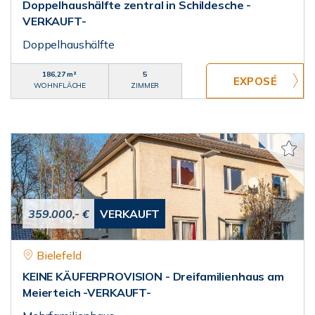
Doppelhaushälfte zentral in Schildesche -
VERKAUFT-
Doppelhaushälfte
186,27 m²
5
WOHNFLÄCHE
ZIMMER
359.000,- €
VERKAUFT
Bielefeld
KEINE KÄUFERPROVISION - Dreifamilienhaus am
Meierteich -VERKAUFT-