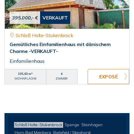
395.000,- €
VERKAUFT
Schloß Holte-Stukenbrock
Gemütliches Einfamilienhaus mit dänischem
Charme -VERKAUFT-
Einfamilienhaus
135,63 m²
4
WOHNFLÄCHE
ZIMMER
Schloß Holte-Stukenbrock
Spenge
Steinhagen
Horn-Bad Meinberg
Bielefeld / Stieghorst