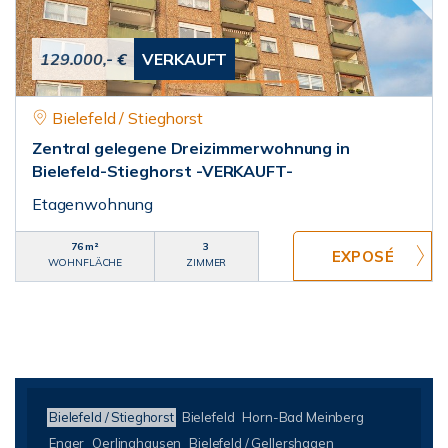
129.000,- €
VERKAUFT
Bielefeld / Stieghorst
Zentral gelegene Dreizimmerwohnung in
Bielefeld-Stieghorst -VERKAUFT-
Etagenwohnung
76 m²
3
WOHNFLÄCHE
ZIMMER
Bielefeld / Stieghorst
Bielefeld
Horn-Bad Meinberg
Enger
Oerlinghausen
Bielefeld / Gellershagen