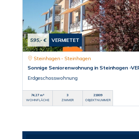
595,- €
VERMIETET
Steinhagen - Steinhagen
Sonnige Seniorenwohnung in Steinhagen -VE
Erdgeschosswohnung
74,27 m²
3
21809
WOHNFLÄCHE
ZIMMER
OBJEKTNUMMER