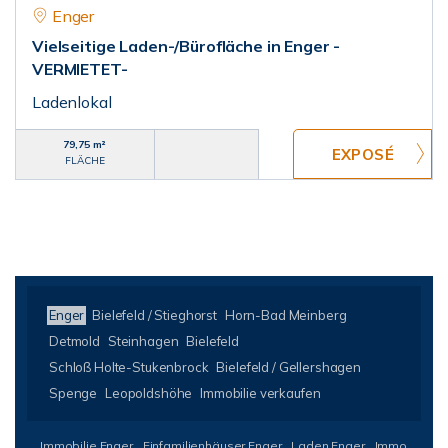
Enger
Vielseitige Laden-/Bürofläche in Enger -
VERMIETET-
Ladenlokal
79,75 m²
FLÄCHE
Enger
Bielefeld / Stieghorst
Horn-Bad Meinberg
Detmold
Steinhagen
Bielefeld
Schloß Holte-Stukenbrock
Bielefeld / Gellershagen
Spenge
Leopoldshöhe
Immobilie verkaufen
Immobilie Enger
Einfamilienhäuser Enger
Laden Enger
Immo