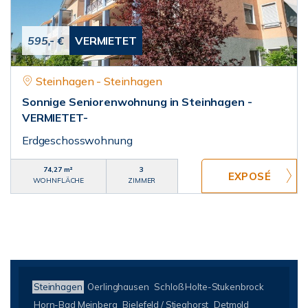
595,- €
VERMIETET
Steinhagen - Steinhagen
Sonnige Seniorenwohnung in Steinhagen -
VERMIETET-
Erdgeschosswohnung
74,27 m²
3
WOHNFLÄCHE
ZIMMER
Steinhagen
Oerlinghausen
Schloß Holte-Stukenbrock
Horn-Bad Meinberg
Bielefeld / Stieghorst
Detmold