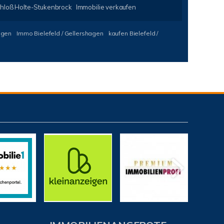
hloß Holte-Stukenbrock
Immobilie verkaufen
agen
Immo Bielefeld / Gellershagen
kaufen Bielefeld /