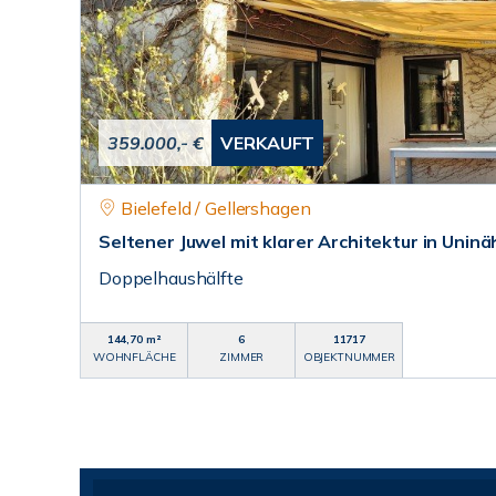
359.000,- €
VERKAUFT
Bielefeld / Gellershagen
Seltener Juwel mit klarer Architektur in Uni
Doppelhaushälfte
144,70 m²
6
11717
WOHNFLÄCHE
ZIMMER
OBJEKTNUMMER