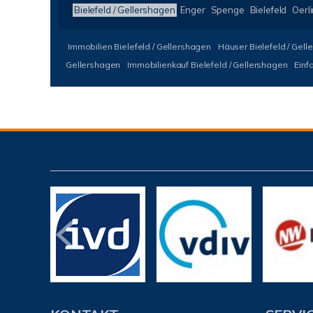
Bielefeld / Gellershagen
Enger
Spenge
Bielefeld
Oerl
Immobilien Bielefeld / Gellershagen
Häuser Bielefeld / Gel
Gellershagen
Immobilienkauf Bielefeld / Gellershagen
Einf