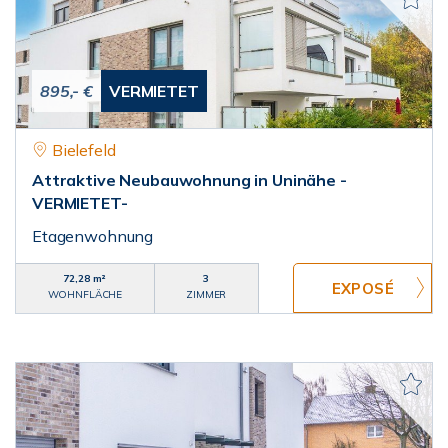
895,- €
VERMIETET
Bielefeld
Attraktive Neubauwohnung in Uninähe -
VERMIETET-
Etagenwohnung
72,28 m²
3
WOHNFLÄCHE
ZIMMER