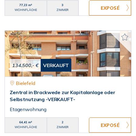
77,23 m²
3
WOHNFLÄCHE
ZIMMER
134.500,- €
VERKAUFT
Bielefeld
Zentral in Brackwede zur Kapitalanlage oder
Selbstnutzung -VERKAUFT-
Etagenwohnung
64,41 m²
2
WOHNFLÄCHE
ZIMMER