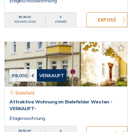
Erdgeschosswohnung
91,90 m²
3
WOHNFLÄCHE
ZIMMER
99.000,- €
VERKAUFT
Bielefeld
Attraktive Wohnung im Bielefelder Westen -
VERKAUFT-
Etagenwohnung
53,52 m²
2