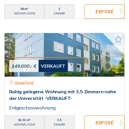
68 m²
2
WOHNFLÄCHE
ZIMMER
149.000,- €
VERKAUFT
Bielefeld
Ruhig gelegene Wohnung mit 3,5 Zimmern nahe
der Universität -VERKAUFT-
Erdgeschosswohnung
82,02 m²
3,5
WOHNFLÄCHE
ZIMMER