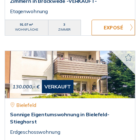
Zimmern in Brackwede -VERKAUFT-
Etagenwohnung
91,07 m²
3
WOHNFLÄCHE
ZIMMER
130.000,- €
VERKAUFT
Bielefeld
Sonnige Eigentumswohnung in Bielefeld-
Stieghorst
Erdgeschosswohnung