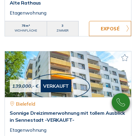
Alte Rathaus
Etagenwohnung
78 m²
3
WOHNFLÄCHE
ZIMMER
139.000,- €
VERKAUFT
Bielefeld
Sonnige Dreizimmerwohnung mit tollem Ausblick
in Sennestadt -VERKAUFT-
Etagenwohnung