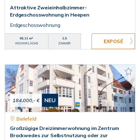
Attraktive Zweieinhalbzimmer-
Erdgeschosswohnung in Heepen
Erdgeschosswohnung
65,11 m²
2,5
WOHNFLÄCHE
ZIMMER
NEU
184.000,- €
Bielefeld
Großzügige Dreizimmerwohnung im Zentrum
Brackwedes zur Selbstnutzung oder zur