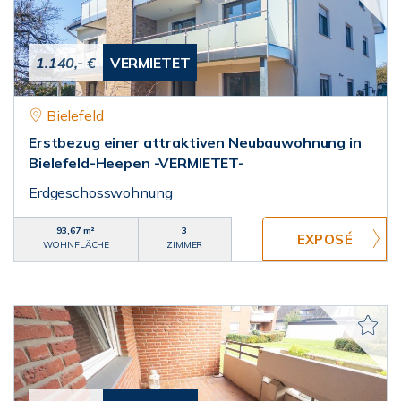
1.140,- €
VERMIETET
Bielefeld
Erstbezug einer attraktiven Neubauwohnung in
Bielefeld-Heepen -VERMIETET-
Erdgeschosswohnung
93,67 m²
3
WOHNFLÄCHE
ZIMMER