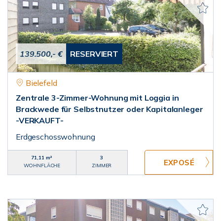
139.500,- €
RESERVIERT
Bielefeld
Zentrale 3-Zimmer-Wohnung mit Loggia in
Brackwede für Selbstnutzer oder Kapitalanleger
-VERKAUFT-
Erdgeschosswohnung
71,11 m²
3
WOHNFLÄCHE
ZIMMER