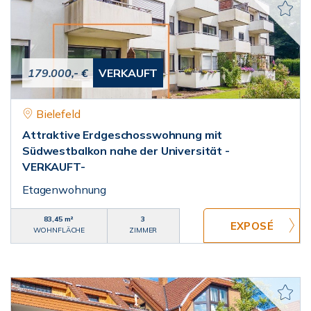
179.000,- €
VERKAUFT
Bielefeld
Attraktive Erdgeschosswohnung mit
Südwestbalkon nahe der Universität -
VERKAUFT-
Etagenwohnung
83,45 m²
3
WOHNFLÄCHE
ZIMMER