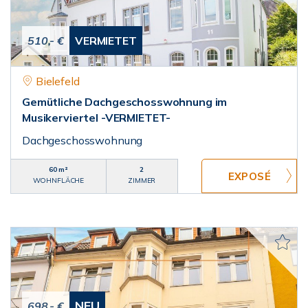
510,- €
VERMIETET
Bielefeld
Gemütliche Dachgeschosswohnung im
Musikerviertel -VERMIETET-
Dachgeschosswohnung
60 m²
2
WOHNFLÄCHE
ZIMMER
NEU
698,- €