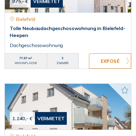
975,- €
VERMIETET
Bielefeld
Tolle Neubaudachgeschosswohnung in Bielefeld-
Heepen
Dachgeschosswohnung
77,87 m²
3
WOHNFLÄCHE
ZIMMER
1.140,- €
VERMIETET