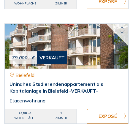
WOHNFLÄCHE
ZIMMER
79.000,- €
VERKAUFT
Bielefeld
Uninahes Studierendenappartement als
Kapitalanlage in Bielefeld -VERKAUFT-
Etagenwohnung
26,58 m²
1
WOHNFLÄCHE
ZIMMER