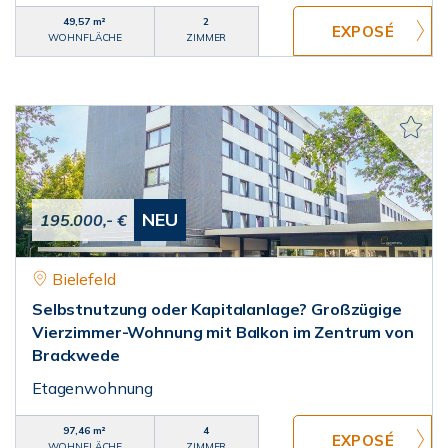
49,57 m²
2
WOHNFLÄCHE
ZIMMER
NEU
195.000,- €
Bielefeld
Selbstnutzung oder Kapitalanlage? Großzügige
Vierzimmer-Wohnung mit Balkon im Zentrum von
Brackwede
Etagenwohnung
97,46 m²
4
WOHNFLÄCHE
ZIMMER