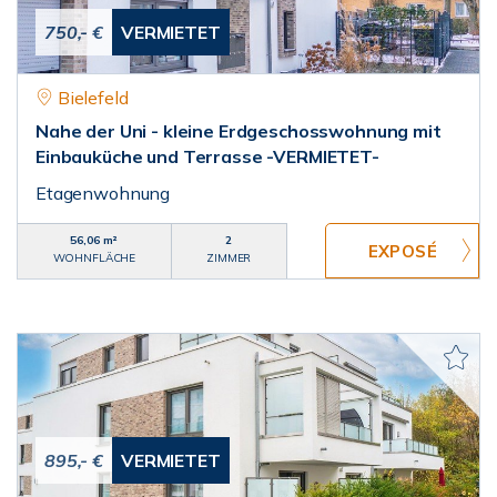
750,- €
VERMIETET
Bielefeld
Nahe der Uni - kleine Erdgeschosswohnung mit
Einbauküche und Terrasse -VERMIETET-
Etagenwohnung
56,06 m²
2
WOHNFLÄCHE
ZIMMER
895,- €
VERMIETET