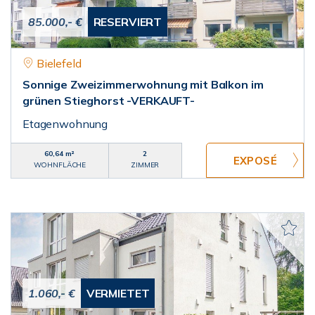
85.000,- €
RESERVIERT
Bielefeld
Sonnige Zweizimmerwohnung mit Balkon im
grünen Stieghorst -VERKAUFT-
Etagenwohnung
60,64 m²
2
WOHNFLÄCHE
ZIMMER
1.060,- €
VERMIETET