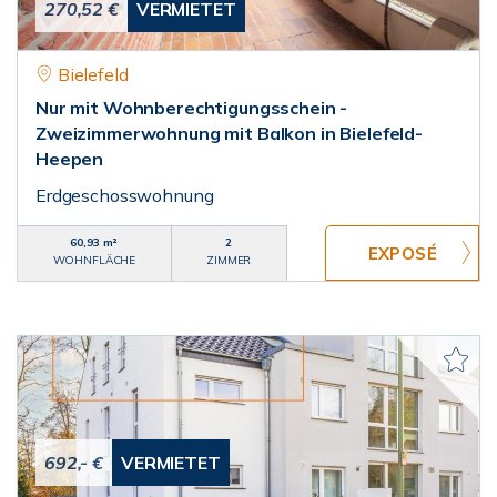
270,52 €
VERMIETET
Bielefeld
Nur mit Wohnberechtigungsschein -
Zweizimmerwohnung mit Balkon in Bielefeld-
Heepen
Erdgeschosswohnung
60,93 m²
2
WOHNFLÄCHE
ZIMMER
692,- €
VERMIETET