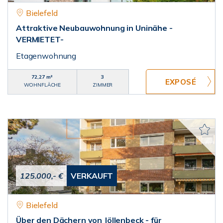
Bielefeld
Attraktive Neubauwohnung in Uninähe -
VERMIETET-
Etagenwohnung
72,27 m²
3
WOHNFLÄCHE
ZIMMER
125.000,- €
VERKAUFT
Bielefeld
Über den Dächern von Jöllenbeck - für